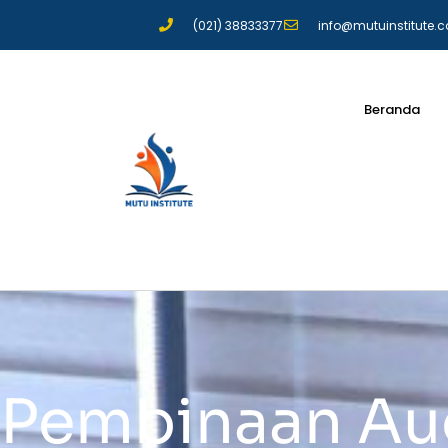
(021) 38833377
info@mutuinstitute.
Beranda
Pembinaan Aud