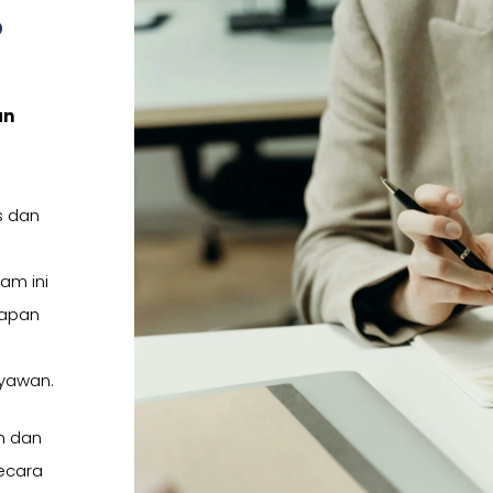
?
an
s dan
am ini
rapan
n
ryawan.
n dan
ecara