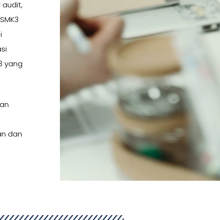
 audit,
 SMK3
i
si
3 yang
kan
an dan