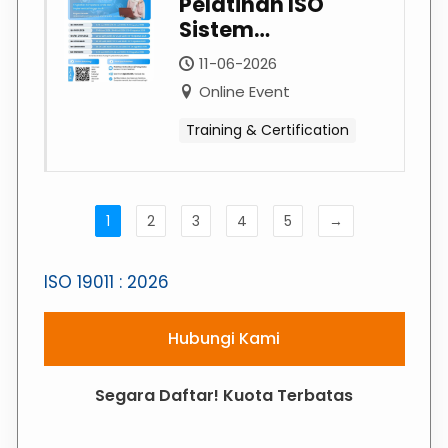
Pelatihan ISO
Sistem
Manajemen 2026:
11-06-2026
Tingkatkan
Online Event
Kompetensi
Organisasi Dari
Training & Certification
Implementasi
Hingga Audit
1
2
3
4
5
→
ISO 19011 : 2026
Hubungi Kami
Segara Daftar! Kuota Terbatas