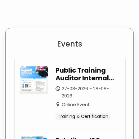
Events
Public Training
Auditor Internal
ISO 9001:2015
27-08-2026 - 28-08-
(Berdasarkan
2026
Pedoman ISO
Online Event
19011:2026) –
Agustus 2026
Training & Certification