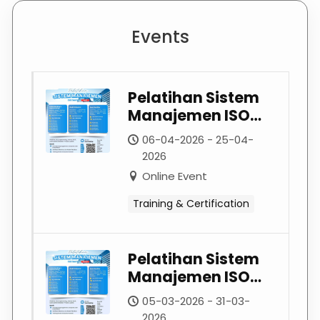
Events
Pelatihan Sistem
Manajemen ISO
Series – April 2026
06-04-2026 - 25-04-
2026
Online Event
Training & Certification
Pelatihan Sistem
Manajemen ISO
Series Maret 2026:
05-03-2026 - 31-03-
Tingkatkan
2026