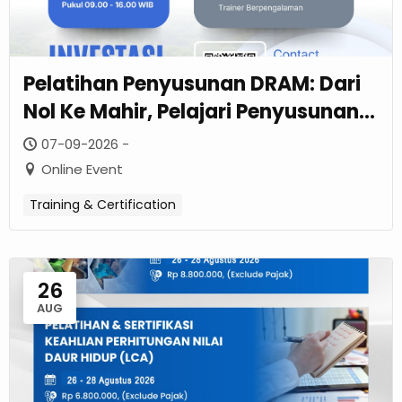
Pelatihan Penyusunan DRAM: Dari
Nol Ke Mahir, Pelajari Penyusunan
DRAM Dalam Sehari! – September
07-09-2026 -
2026
Online Event
Training & Certification
26
AUG