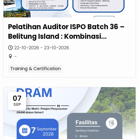
Pelatihan Auditor ISPO Batch 36 –
Belitung Island : Kombinasi
Sertifikasi Profesional Dan
22-10-2026 - 23-10-2026
Pengalaman Lapangan Eksklusif –
-
Oktober 2026
Training & Certification
07
SEP