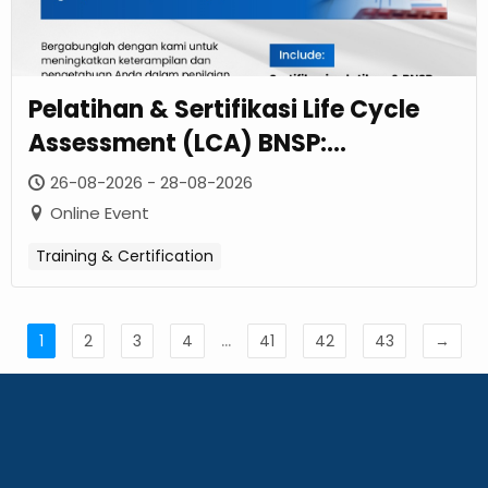
Pelatihan & Sertifikasi Life Cycle
Assessment (LCA) BNSP:
Tingkatkan Keahlian Penilaian
26-08-2026 - 28-08-2026
Keberlanjutan Sumber Daya Alam
Online Event
Training & Certification
...
1
2
3
4
41
42
43
→