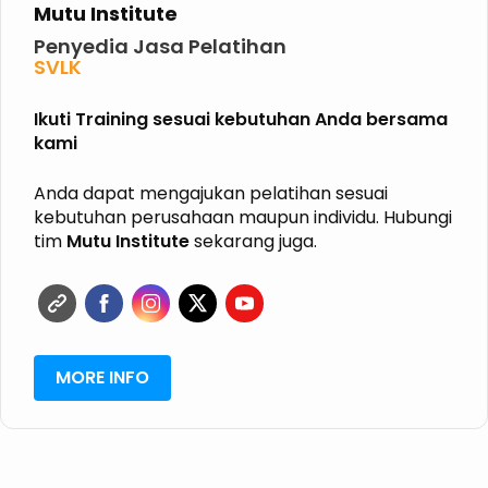
Mutu Institute
Penyedia Jasa Pelatihan
SVLK
PHPL
P2K3
Ikuti Training sesuai kebutuhan Anda bersama
P3K
kami
K3 KIMIA
K3 MIGAS
ISO
Anda dapat mengajukan pelatihan sesuai
HALAL
kebutuhan perusahaan maupun individu. Hubungi
GRK
tim
Mutu Institute
sekarang juga.
ISPO
RSPO
SVLK
MORE INFO