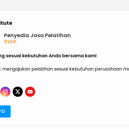
itute
Penyedia Jasa Pelatihan
SVLK
PHPL
P2K3
ning sesuai kebutuhan Anda bersama kami
P3K
K3 KIMIA
 mengajukan pelatihan sesuai kebutuhan perusahaan mau
K3 MIGAS
ISO
HALAL
GRK
ISPO
RSPO
FO