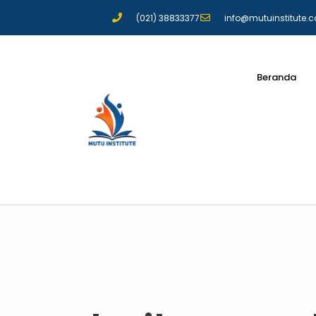
(021) 38833377
info@mutuinstitute.
Beranda