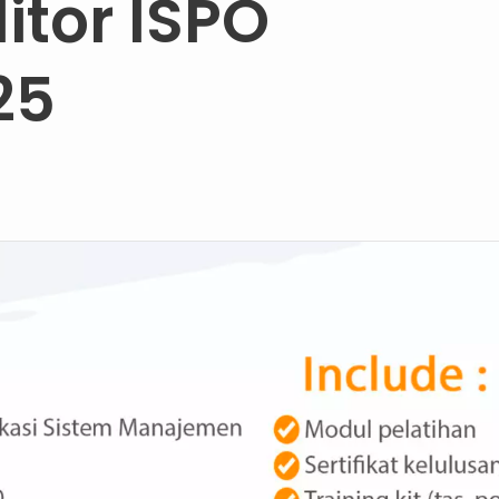
itor ISPO
25