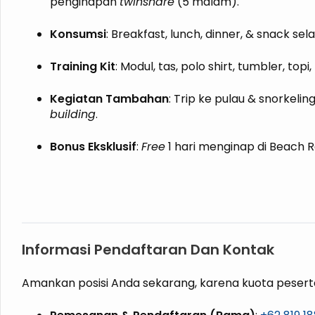
penginapan
twinshare
(5 malam).
Konsumsi
: Breakfast, lunch, dinner, & snack se
Training Kit
: Modul, tas, polo shirt, tumbler, top
Kegiatan Tambahan
: Trip ke pulau & snorkelin
building
.
Bonus Eksklusif
:
Free
1 hari menginap di Beach R
Informasi Pendaftaran Dan Kontak
Amankan posisi Anda sekarang, karena kuota peserta 