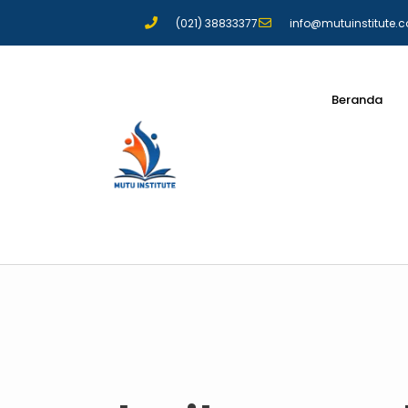
(021) 38833377
info@mutuinstitute.
Beranda