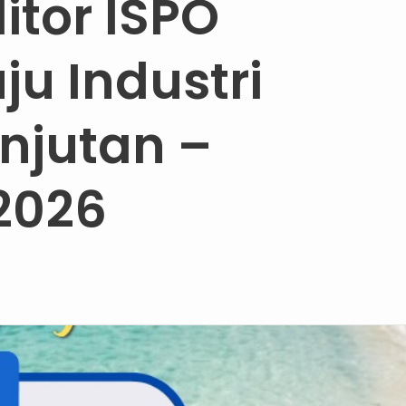
itor ISPO
ju Industri
anjutan –
2026