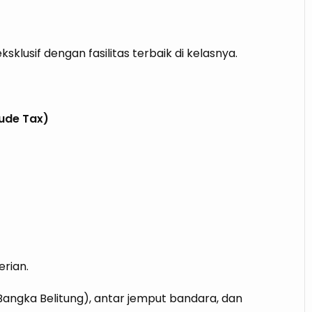
usif dengan fasilitas terbaik di kelasnya.
lude Tax)
erian.
 Bangka Belitung), antar jemput bandara, dan