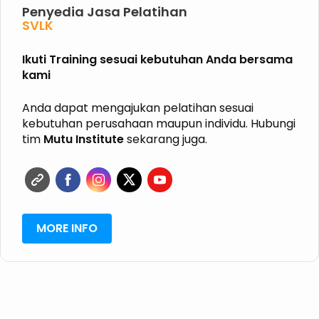
Penyedia Jasa Pelatihan
PHPL
P2K3
P3K
Ikuti Training sesuai kebutuhan Anda bersama
K3 KIMIA
kami
K3 MIGAS
ISO
HALAL
Anda dapat mengajukan pelatihan sesuai
GRK
kebutuhan perusahaan maupun individu. Hubungi
ISPO
tim
Mutu Institute
sekarang juga.
RSPO
SVLK
MORE INFO