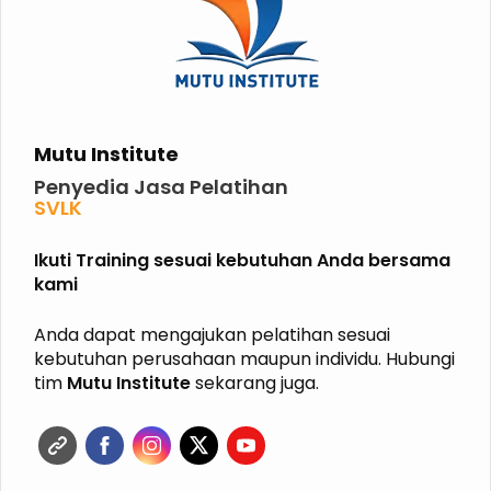
Mutu Institute
Penyedia Jasa Pelatihan
SVLK
PHPL
P2K3
Ikuti Training sesuai kebutuhan Anda bersama
P3K
kami
K3 KIMIA
K3 MIGAS
ISO
Anda dapat mengajukan pelatihan sesuai
HALAL
kebutuhan perusahaan maupun individu. Hubungi
GRK
tim
Mutu Institute
sekarang juga.
ISPO
RSPO