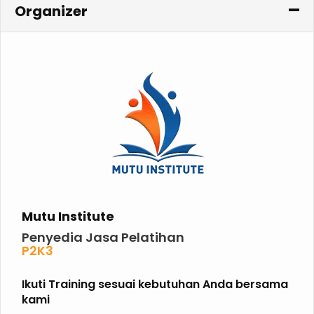
Organizer
Mutu Institute
Penyedia Jasa Pelatihan
P2K3
P3K
K3 KIMIA
Ikuti Training sesuai kebutuhan Anda bersama
K3 MIGAS
kami
ISO