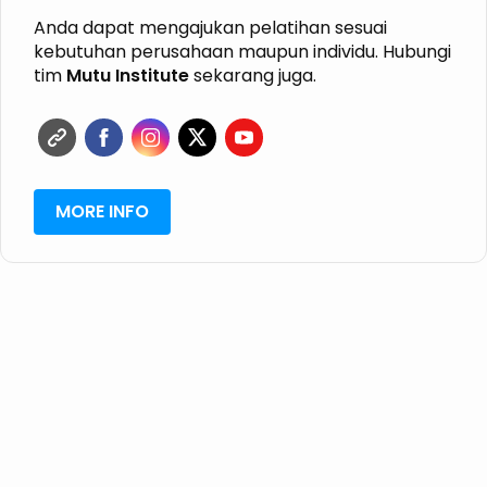
HALAL
GRK
Anda dapat mengajukan pelatihan sesuai
ISPO
kebutuhan perusahaan maupun individu. Hubungi
RSPO
tim
Mutu Institute
sekarang juga.
SVLK
PHPL
MORE INFO