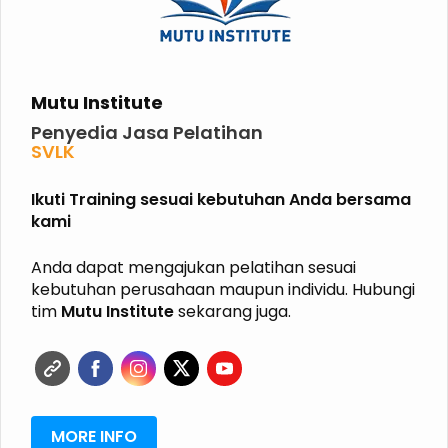
Mutu Institute
Penyedia Jasa Pelatihan
SVLK
PHPL
P2K3
Ikuti Training sesuai kebutuhan Anda bersama
P3K
kami
K3 KIMIA
K3 MIGAS
ISO
Anda dapat mengajukan pelatihan sesuai
HALAL
kebutuhan perusahaan maupun individu. Hubungi
GRK
tim
Mutu Institute
sekarang juga.
ISPO
RSPO
MORE INFO