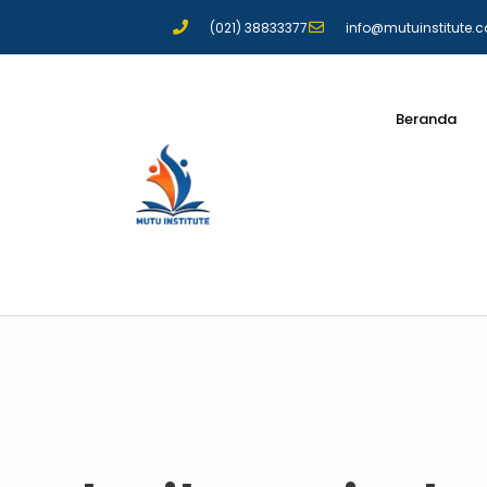
(021) 38833377
info@mutuinstitute.
Beranda