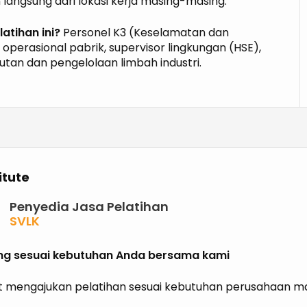
langsung dari lokasi kerja masing-masing.
atihan ini?
Personel K3 (Keselamatan dan
 operasional pabrik, supervisor lingkungan (HSE),
utan dan pengelolaan limbah industri.
itute
Penyedia Jasa Pelatihan
SVLK
PHPL
P2K3
ning sesuai kebutuhan Anda bersama kami
P3K
K3 KIMIA
 mengajukan pelatihan sesuai kebutuhan perusahaan mau
K3 MIGAS