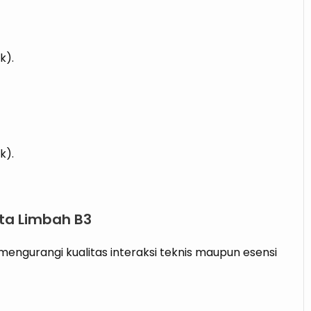
k).
k).
rta Limbah B3
 mengurangi kualitas interaksi teknis maupun esensi