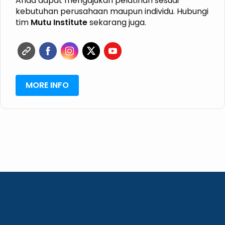
Anda dapat mengajukan pelatihan sesuai
GRK
kebutuhan perusahaan maupun individu. Hubungi
ISPO
tim
Mutu Institute
sekarang juga.
RSPO
SVLK
MORE INFO