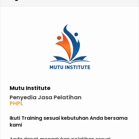
Mutu Institute
Penyedia Jasa Pelatihan
PHPL
P2K3
P3K
Ikuti Training sesuai kebutuhan Anda bersama
K3 KIMIA
kami
K3 MIGAS
ISO
HALAL