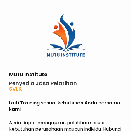
Mutu Institute
Penyedia Jasa Pelatihan
SVLK
PHPL
P2K3
Ikuti Training sesuai kebutuhan Anda bersama
P3K
kami
K3 KIMIA
K3 MIGAS
ISO
Anda dapat mengajukan pelatihan sesuai
HALAL
kebutuhan perusahaan maupun individu. Hubungi