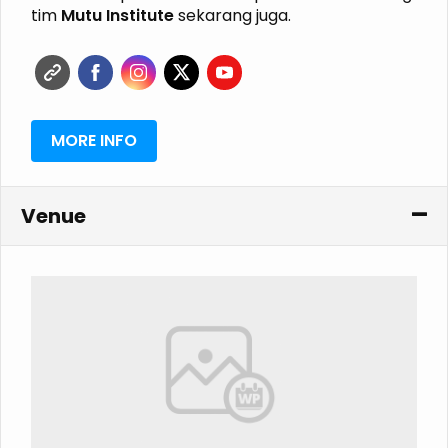
GRK
tim
Mutu Institute
sekarang juga.
ISPO
RSPO
MORE INFO
Venue