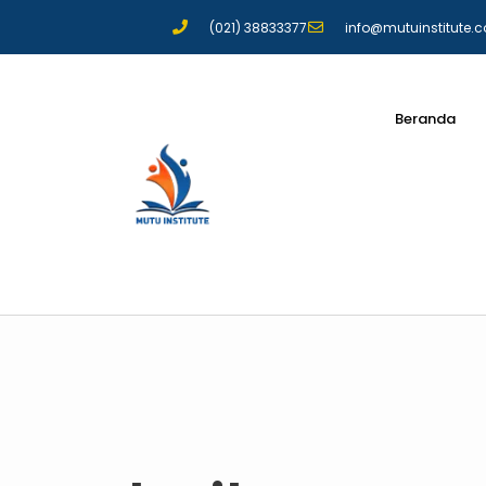
(021) 38833377
info@mutuinstitute.
Beranda