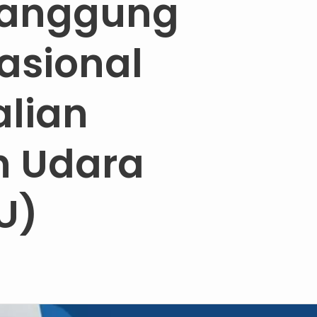
nanggung
asional
lian
 Udara
U)