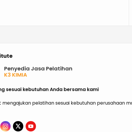
itute
Penyedia Jasa Pelatihan
K3 KIMIA
K3 MIGAS
ISO
ning sesuai kebutuhan Anda bersama kami
HALAL
GRK
 mengajukan pelatihan sesuai kebutuhan perusahaan mau
ISPO
RSPO
SVLK
PHPL
P2K3