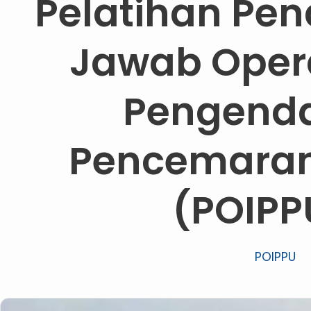
Pelatihan Pe
Jawab Oper
Pengenda
Pencemaran
(POIPP
POIPPU