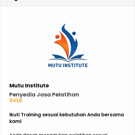
Mutu Institute
Penyedia Jasa Pelatihan
SVLK
PHPL
P2K3
Ikuti Training sesuai kebutuhan Anda bersama
P3K
kami
K3 KIMIA
K3 MIGAS
ISO