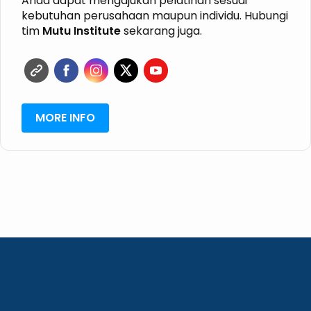
Anda dapat mengajukan pelatihan sesuai
HALAL
kebutuhan perusahaan maupun individu. Hubungi
GRK
tim
Mutu Institute
sekarang juga.
ISPO
RSPO
MORE INFO