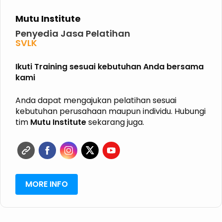
Mutu Institute
Penyedia Jasa Pelatihan
SVLK
PHPL
P2K3
Ikuti Training sesuai kebutuhan Anda bersama
P3K
kami
K3 KIMIA
K3 MIGAS
ISO
Anda dapat mengajukan pelatihan sesuai
HALAL
kebutuhan perusahaan maupun individu. Hubungi
GRK
tim
Mutu Institute
sekarang juga.
ISPO
RSPO
MORE INFO