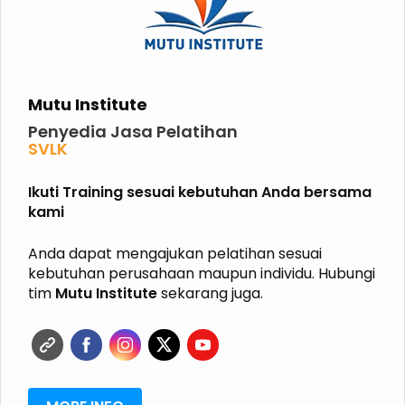
Mutu Institute
Penyedia Jasa Pelatihan
SVLK
PHPL
P2K3
Ikuti Training sesuai kebutuhan Anda bersama
P3K
kami
K3 KIMIA
K3 MIGAS
ISO
Anda dapat mengajukan pelatihan sesuai
HALAL
kebutuhan perusahaan maupun individu. Hubungi
GRK
tim
Mutu Institute
sekarang juga.
ISPO
RSPO