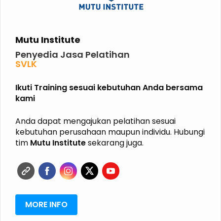
Mutu Institute
Penyedia Jasa Pelatihan
SVLK
PHPL
P2K3
Ikuti Training sesuai kebutuhan Anda bersama
P3K
kami
K3 KIMIA
K3 MIGAS
ISO
Anda dapat mengajukan pelatihan sesuai
HALAL
kebutuhan perusahaan maupun individu. Hubungi
GRK
tim
Mutu Institute
sekarang juga.
ISPO
RSPO
MORE INFO