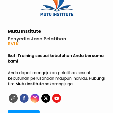
Mutu Institute
Penyedia Jasa Pelatihan
SVLK
PHPL
P2K3
Ikuti Training sesuai kebutuhan Anda bersama
P3K
kami
K3 KIMIA
K3 MIGAS
ISO
Anda dapat mengajukan pelatihan sesuai
HALAL
kebutuhan perusahaan maupun individu. Hubungi
GRK
tim
Mutu Institute
sekarang juga.
ISPO
RSPO