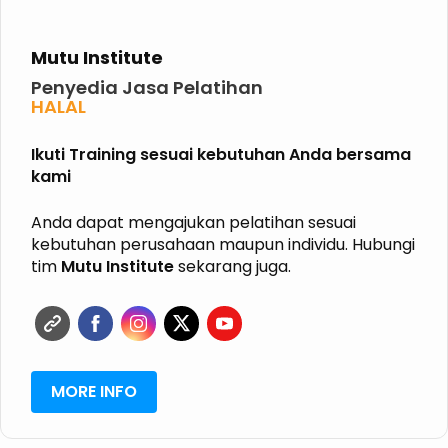
Mutu Institute
Penyedia Jasa Pelatihan
HALAL
GRK
ISPO
Ikuti Training sesuai kebutuhan Anda bersama
RSPO
kami
SVLK
PHPL
P2K3
Anda dapat mengajukan pelatihan sesuai
P3K
kebutuhan perusahaan maupun individu. Hubungi
K3 KIMIA
tim
Mutu Institute
sekarang juga.
K3 MIGAS
ISO
MORE INFO