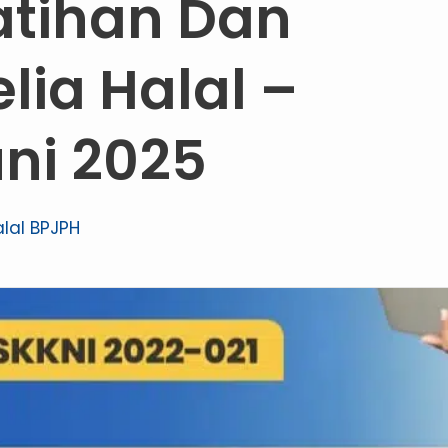
atihan Dan
elia Halal –
uni 2025
alal BPJPH