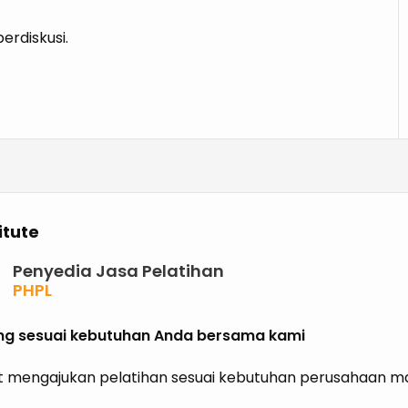
erdiskusi.
itute
Penyedia Jasa Pelatihan
PHPL
P2K3
P3K
ning sesuai kebutuhan Anda bersama kami
K3 KIMIA
K3 MIGAS
 mengajukan pelatihan sesuai kebutuhan perusahaan mau
ISO
HALAL