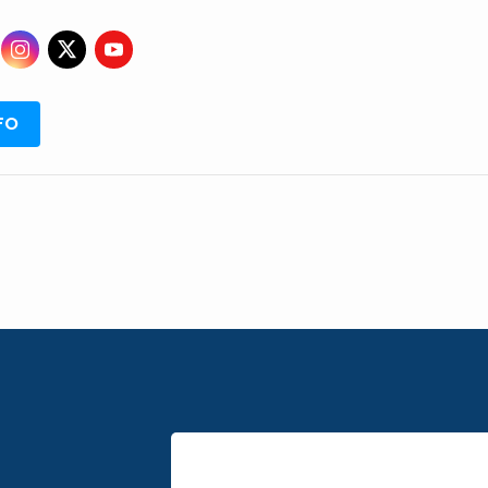
GRK
ISPO
RSPO
SVLK
FO