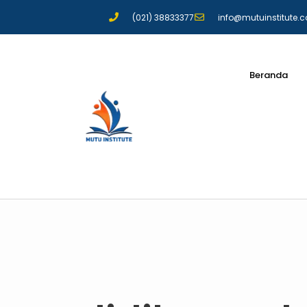
(021) 38833377
info@mutuinstitute.
Beranda