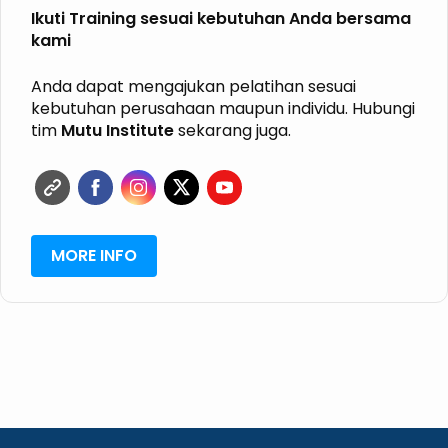
P3K
Ikuti Training sesuai kebutuhan Anda bersama
K3 KIMIA
kami
K3 MIGAS
ISO
HALAL
Anda dapat mengajukan pelatihan sesuai
GRK
kebutuhan perusahaan maupun individu. Hubungi
ISPO
tim
Mutu Institute
sekarang juga.
RSPO
SVLK
MORE INFO