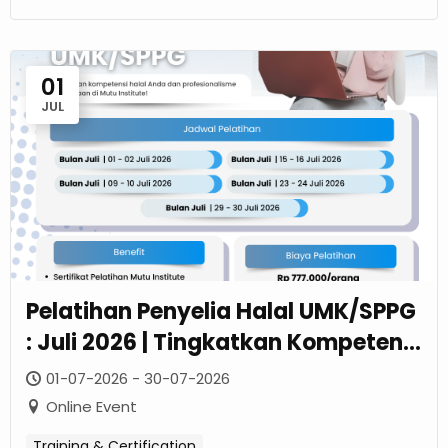
01
JUL
Pelatihan Penyelia Halal UMK/SPPG
: Juli 2026 | Tingkatkan Kompetensi
Halal Dan Profesionalisme Usaha
01-07-2026 - 30-07-2026
Anda
Online Event
Training & Certification