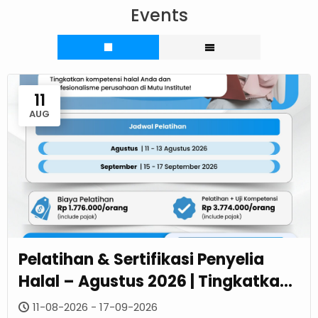
Events
11
AUG
Pelatihan & Sertifikasi Penyelia
Halal – Agustus 2026 | Tingkatkan
Kompetensi Halal Dan
11-08-2026 - 17-09-2026