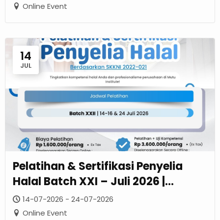
Profesionalisme Perusahaan Anda
Online Event
14
JUL
Pelatihan & Sertifikasi Penyelia
Halal Batch XXI – Juli 2026 |
Tingkatkan Kompetensi Halal
14-07-2026 - 24-07-2026
Berstandar SKKNI 2022-021
Online Event