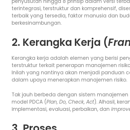
penyusutan hingga 8 prinsip dalam versi terbaru
terintegrasi, terstruktur dan komprehensif, dises
terbaik yang tersedia, faktor manusia dan bu
berkesinambungan.
2. Kerangka Kerja (
Fra
Kerangka kerja adalah elemen yang berisi pe
terstruktur terkait penerapan manajemen risi
Inilah yang nantinya akan menjadi panduan car
dalam upaya menerapkan manajemen risiko.
Tak jauh berbeda dengan sistem manajemen la
model PDCA (
Plan, Do, Check, Act
). Alhasil, k
implementasi, evaluasi, perbaikan, dan
improv
3. Proses