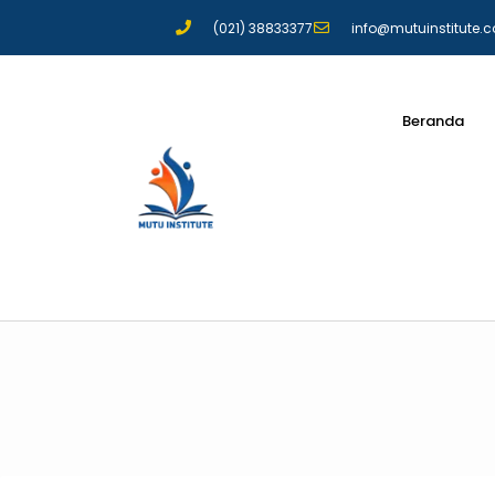
(021) 38833377
info@mutuinstitute.
Beranda