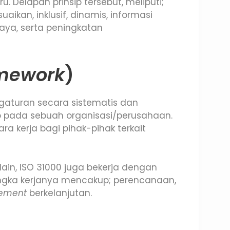
. Delapan prinsip tersebut, meliputi;
uaikan, inklusif, dinamis, informasi
daya, serta peningkatan
mework
)
ngaturan secara sistematis dan
ko pada sebuah organisasi/perusahaan.
a kerja bagi pihak-pihak terkait
in, ISO 31000 juga bekerja dengan
erangka kerjanya mencakup; perencanaan,
ement
berkelanjutan.