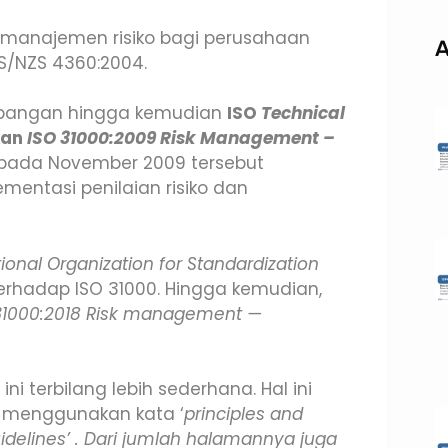
 manajemen risiko bagi perusahaan
A
S/NZS 4360:2004.
mbangan hingga kemudian
ISO
Technical
kan
ISO 31000:2009 Risk Management –
 pada November 2009 tersebut
entasi penilaian risiko dan
tional Organization for Standardization
terhadap ISO 31000. Hingga kemudian,
31000:2018 Risk management —
ni terbilang lebih sederhana. Hal ini
 menggunakan kata ‘
principles and
uidelines’ . Dari jumlah halamannya juga