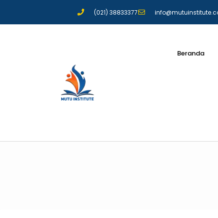
(021) 38833377
info@mutuinstitute.
Beranda