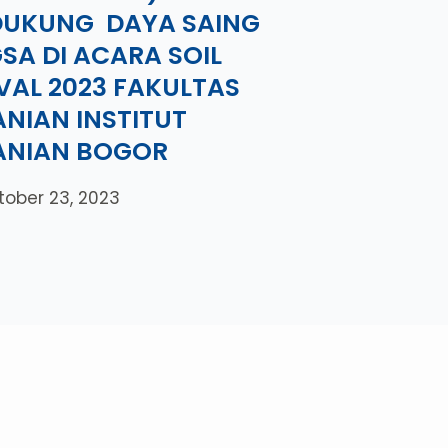
UKUNG DAYA SAING
SA DI ACARA SOIL
IVAL 2023 FAKULTAS
ANIAN INSTITUT
ANIAN BOGOR
tober 23, 2023