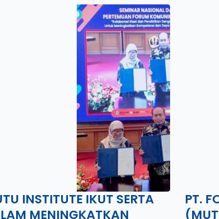
TU INSTITUTE IKUT SERTA
PT. 
LAM MENINGKATKAN
(MUT