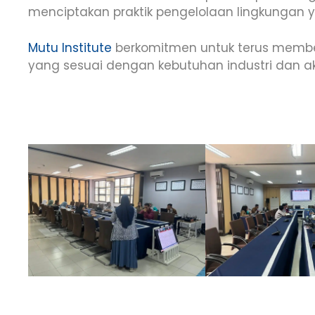
menciptakan praktik pengelolaan lingkungan ya
Mutu Institute
berkomitmen untuk terus member
yang sesuai dengan kebutuhan industri dan ak