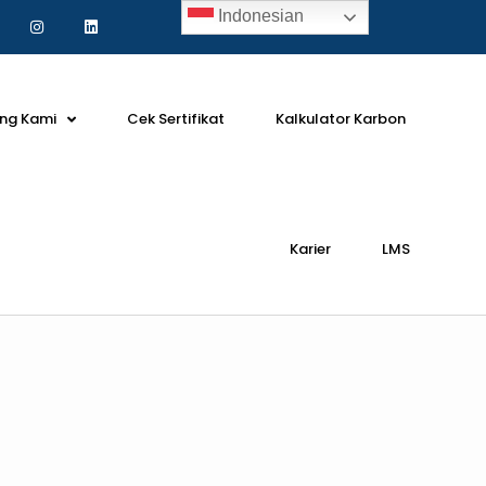
Indonesian
ng Kami
Cek Sertifikat
Kalkulator Karbon
Karier
LMS