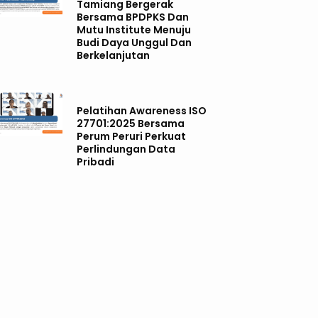
Tamiang Bergerak
Bersama BPDPKS Dan
Mutu Institute Menuju
Budi Daya Unggul Dan
Berkelanjutan
Pelatihan Awareness ISO
27701:2025 Bersama
Perum Peruri Perkuat
Perlindungan Data
Pribadi