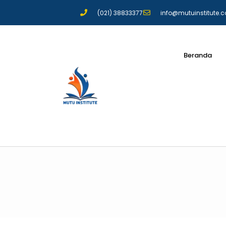
(021) 38833377
info@mutuinstitute.
Beranda