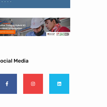
ocial Media