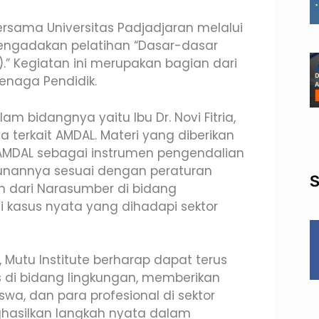
ersama Universitas Padjadjaran melalui
ngadakan pelatihan “Dasar-dasar
” Kegiatan ini merupakan bagian dari
naga Pendidik.
bidangnya yaitu Ibu Dr. Novi Fitria,
 terkait AMDAL. Materi yang diberikan
DAL sebagai instrumen pengendalian
nannya sesuai dengan peraturan
S
n dari Narasumber di bidang
di kasus nyata yang dihadapi sektor
, Mutu Institute berharap dapat terus
 di bidang lingkungan, memberikan
a, dan para profesional di sektor
ghasilkan langkah nyata dalam