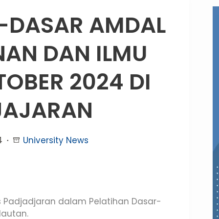
R-DASAR AMDAL
NAN DAN ILMU
TOBER 2024 DI
JAJARAN
4
University News
KANAN DAN ILMU KELAUTAN | 03
s Padjadjaran dalam Pelatihan Dasar-
lautan.