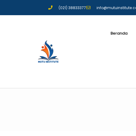
(021) 38833377
info@mutuinstitute.
Beranda