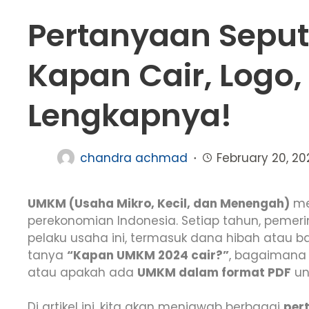
Pertanyaan Sepu
Kapan Cair, Logo,
Lengkapnya!
chandra achmad
February 20, 20
UMKM (Usaha Mikro, Kecil, dan Menengah)
me
perekonomian Indonesia. Setiap tahun, pemer
pelaku usaha ini, termasuk dana hibah atau b
tanya
“Kapan UMKM 2024 cair?”
, bagaimana
atau apakah ada
UMKM dalam format PDF
unt
Di artikel ini, kita akan menjawab berbagai
per