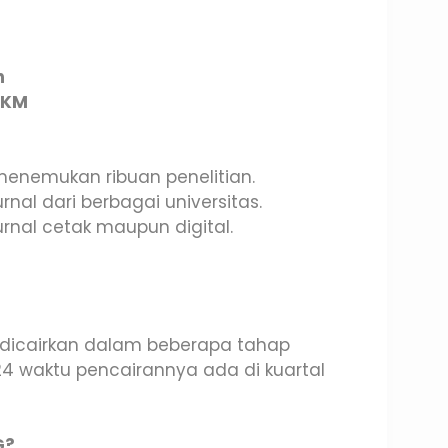
n
MKM
 menemukan ribuan penelitian.
urnal dari berbagai universitas.
urnal cetak maupun digital.
icairkan dalam beberapa tahap
24 waktu pencairannya ada di kuartal
G?