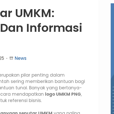
tar UMKM:
 Dan Informasi
25
News
rupakan pilar penting dalam
intah sering memberikan bantuan bagi
antuan tunai. Banyak yang bertanya-
 cara mendapatkan
logo UMKM PNG
,
uk referensi bisnis.
tanyaan seputar UMKM
yang paling