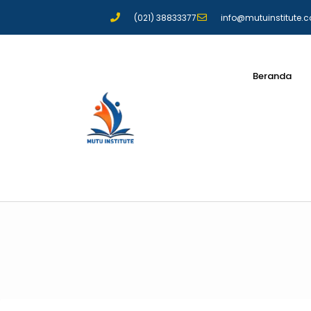
(021) 38833377
info@mutuinstitute.
Beranda