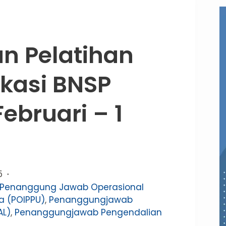
n Pelatihan
ikasi BNSP
Februari – 1
5
Penanggung Jawab Operasional
a (POIPPU)
,
Penanggungjawab
AL)
,
Penanggungjawab Pengendalian