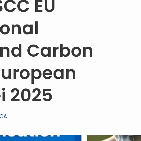
ISCC EU
ional
 And Carbon
 European
i 2025
ACA