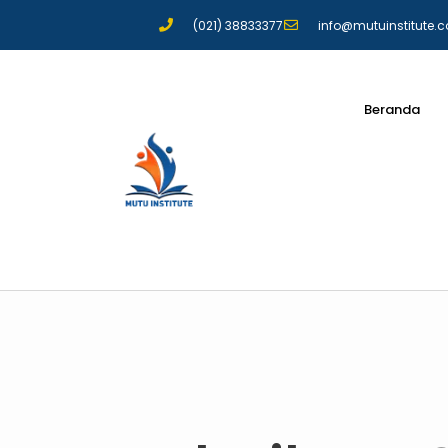
(021) 38833377
info@mutuinstitute.
Beranda