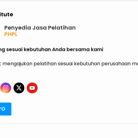
itute
Penyedia Jasa Pelatihan
PHPL
P2K3
P3K
ning sesuai kebutuhan Anda bersama kami
K3 KIMIA
K3 MIGAS
 mengajukan pelatihan sesuai kebutuhan perusahaan mau
ISO
HALAL
GRK
ISPO
RSPO
SVLK
FO