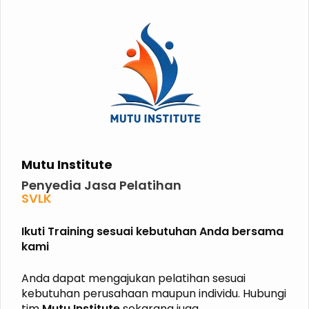
Mutu Institute
Penyedia Jasa Pelatihan
SVLK
PHPL
P2K3
Ikuti Training sesuai kebutuhan Anda bersama
P3K
kami
K3 KIMIA
K3 MIGAS
ISO
Anda dapat mengajukan pelatihan sesuai
HALAL
kebutuhan perusahaan maupun individu. Hubungi
GRK
tim
Mutu Institute
sekarang juga.