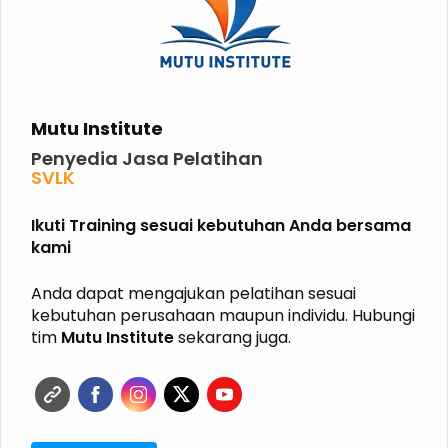
Mutu Institute
Penyedia Jasa Pelatihan
SVLK
PHPL
P2K3
Ikuti Training sesuai kebutuhan Anda bersama
P3K
kami
K3 KIMIA
K3 MIGAS
ISO
Anda dapat mengajukan pelatihan sesuai
HALAL
kebutuhan perusahaan maupun individu. Hubungi
GRK
tim
Mutu Institute
sekarang juga.
ISPO
RSPO