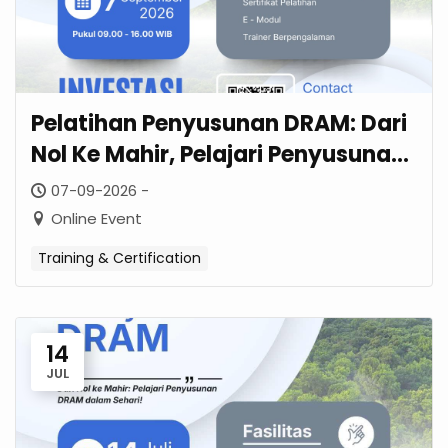
Pelatihan Penyusunan DRAM: Dari
Nol Ke Mahir, Pelajari Penyusunan
DRAM Dalam Sehari! – September
07-09-2026 -
2026
Online Event
Training & Certification
14
JUL