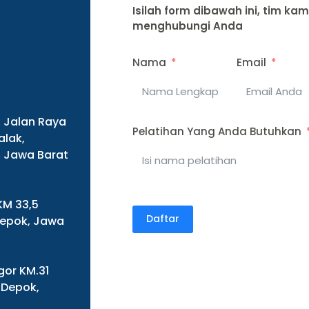
Isilah form dibawah ini, tim ka
menghubungi Anda
Nama
Email
, Jalan Raya
Pelatihan Yang Anda Butuhkan
alak,
 Jawa Barat
 KM 33,5
Daftar
Depok, Jawa
gor KM.31
 Depok,