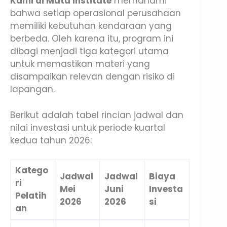
Kami di Mutu Institute
memahami
bahwa setiap operasional perusahaan
memiliki kebutuhan kendaraan yang
berbeda. Oleh karena itu, program ini
dibagi menjadi tiga kategori utama
untuk memastikan materi yang
disampaikan relevan dengan risiko di
lapangan.
Berikut adalah tabel rincian jadwal dan
nilai investasi untuk periode kuartal
kedua tahun 2026:
Katego
Jadwal
Jadwal
Biaya
ri
Mei
Juni
Investa
Pelatih
2026
2026
si
an