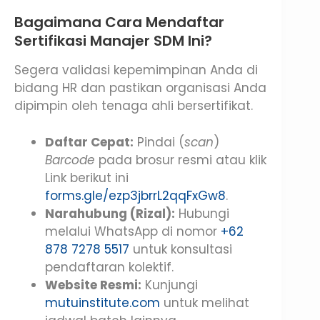
Bagaimana Cara Mendaftar
Sertifikasi Manajer SDM Ini?
Segera validasi kepemimpinan Anda di
bidang HR dan pastikan organisasi Anda
dipimpin oleh tenaga ahli bersertifikat.
Daftar Cepat:
Pindai (
scan
)
Barcode
pada brosur resmi atau klik
Link berikut ini
forms.gle/ezp3jbrrL2qqFxGw8
.
Narahubung (Rizal):
Hubungi
melalui WhatsApp di nomor
+62
878 7278 5517
untuk konsultasi
pendaftaran kolektif.
Website Resmi:
Kunjungi
mutuinstitute.com
untuk melihat