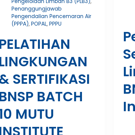
Pengelolaan Limbah B3 (PLB3)
,
Penanggungjawab
Pengendalian Pencemaran Air
(PPPA)
,
POPAL
,
PPPU
P
PELATIHAN
S
LINGKUNGAN
L
& SERTIFIKASI
B
BNSP BATCH
I
10 MUTU
INSTITUTE