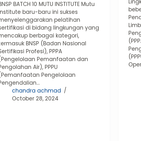
Ling
BNSP BATCH 10 MUTU INSTITUTE Mutu
bebe
Institute baru-baru ini sukses
Pen
menyelenggarakan pelatihan
Limb
sertifikasi di bidang lingkungan yang
Peng
mencakup berbagai kategori,
(PP
termasuk BNSP (Badan Nasional
Pen
Sertifikasi Profesi), PPPA
(PP
(Pengelolaan Pemanfaatan dan
Oper
Pengolahan Air), PPPU
(Pemanfaatan Pengelolaan
Pengendalian…
chandra achmad
October 28, 2024