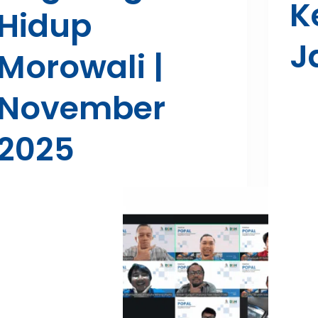
K
Hidup
J
Morowali |
November
2025