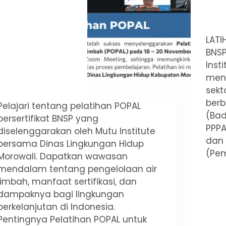
LATI
BNSP
Inst
meng
sekt
berb
Pelajari tentang pelatihan POPAL
(Bad
bersertifikat BNSP yang
PPP
diselenggarakan oleh Mutu Institute
dan 
bersama Dinas Lingkungan Hidup
(Pe
Morowali. Dapatkan wawasan
mendalam tentang pengelolaan air
limbah, manfaat sertifikasi, dan
dampaknya bagi lingkungan
berkelanjutan di Indonesia.
Pentingnya Pelatihan POPAL untuk