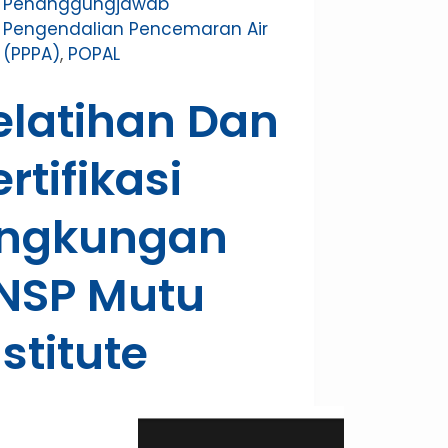
Penanggungjawab
Pengendalian Pencemaran Air
(PPPA)
,
POPAL
elatihan Dan
ertifikasi
ingkungan
NSP Mutu
nstitute