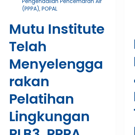
Pengendalian Pencemaran Air
(PPPA)
,
POPAL
Mutu Institute
Telah
Menyelengga
Rakan
Pelatihan
Lingkungan
PLB3, PPPA,