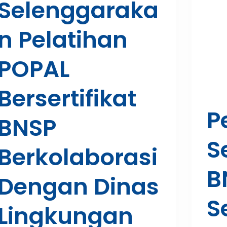
Selenggaraka
N Pelatihan
POPAL
Bersertifikat
P
BNSP
S
Berkolaborasi
B
Dengan Dinas
S
Lingkungan