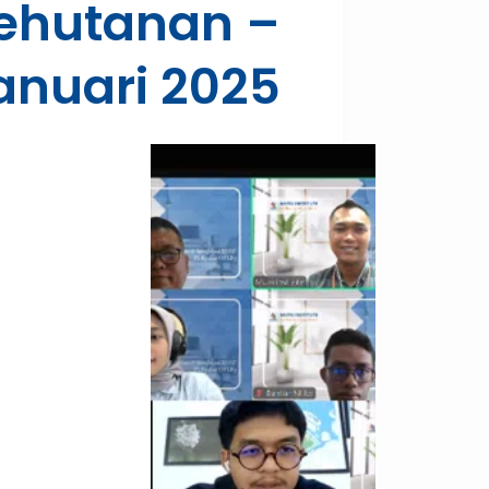
ehutanan –
anuari 2025