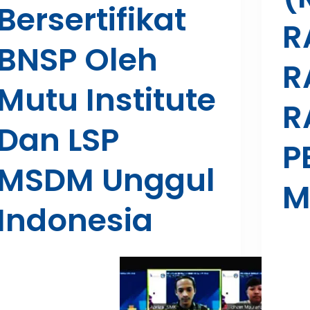
Bersertifikat
R
BNSP Oleh
R
Mutu Institute
R
Dan LSP
P
MSDM Unggul
M
Indonesia