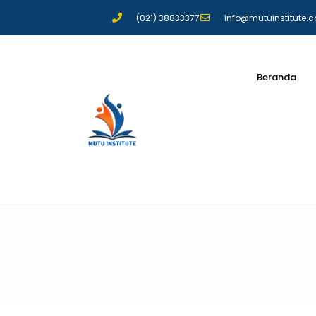
(021) 38833377
info@mutuinstitute.
Beranda