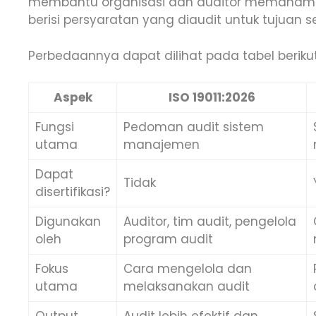
membantu organisasi dan auditor memahami pra
berisi persyaratan yang diaudit untuk tujuan ser
Perbedaannya dapat dilihat pada tabel berikut
Aspek
ISO 19011:2026
Fungsi
Pedoman audit sistem
utama
manajemen
Dapat
Tidak
disertifikasi?
Digunakan
Auditor, tim audit, pengelola
oleh
program audit
Fokus
Cara mengelola dan
utama
melaksanakan audit