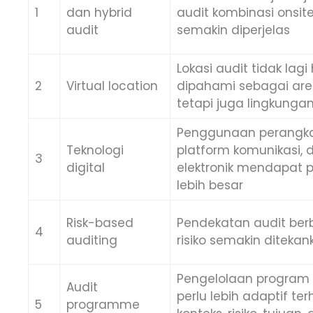
1
dan hybrid
audit kombinasi onsit
audit
semakin diperjelas
Lokasi audit tidak lag
2
Virtual location
dipahami sebagai area 
tetapi juga lingkungan
Penggunaan perangkat
Teknologi
platform komunikasi, 
3
digital
elektronik mendapat 
lebih besar
Risk-based
Pendekatan audit ber
4
auditing
risiko semakin ditekan
Pengelolaan program 
Audit
perlu lebih adaptif te
5
programme