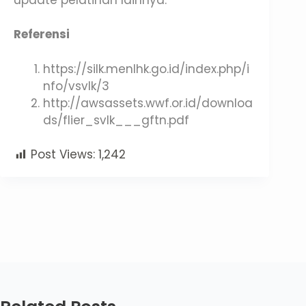
Referensi
https://silk.menlhk.go.id/index.php/i
nfo/vsvlk/3
http://awsassets.wwf.or.id/downloa
ds/flier_svlk___gftn.pdf
Post Views:
1,242