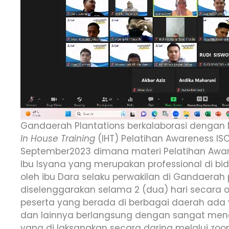
Gandaerah Plantations berkalaborasi dengan 
In House Training
(IHT) Pelatihan Awareness ISO
September2023 dimana materi Pelatihan Aware
Ibu Isyana yang merupakan professional di bid
oleh ibu Dara selaku perwakilan di Gandaerah 
diselenggarakan selama 2 (dua) hari secara on
peserta yang berada di berbagai daerah ada 
dan lainnya berlangsung dengan sangat men
yang di laksanakan secara daring melalui z