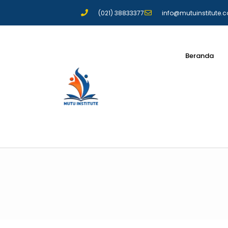
(021) 38833377
info@mutuinstitute.
Beranda